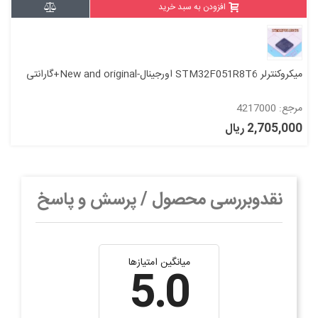
افزودن به سبد خرید
میکروکنترلر STM32F051R8T6 اورجینال-New and original+گارانتی
مرجع: 4217000
2,705,000 ریال
نقدوبررسی محصول / پرسش و پاسخ
میانگین امتیازها
5.0