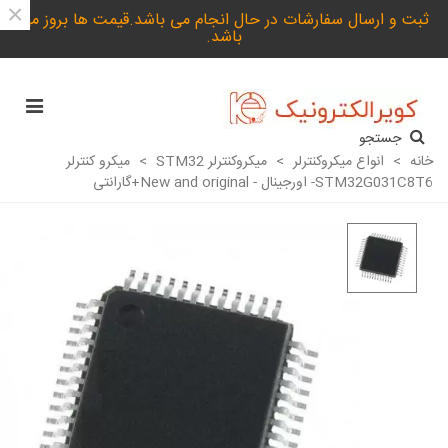
×
ثبت و ارسال سفارشات در حال انجام می باشد.قیمت ها بروز می
باشد.
جستجو
خانه
>
انواع میکروکنترلر
>
میکروکنترلر STM32
>
میکرو کنترلر
STM32G031C8T6- اورجینال - New and original+گارانتی