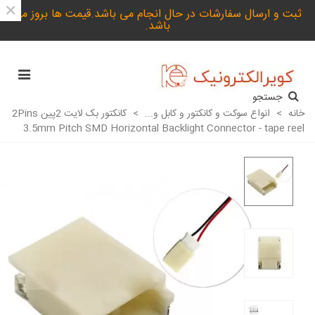
×
ثبت و ارسال سفارشات در حال انجام می باشد.قیمت ها بروز می
باشد.
جستجو
خانه
>
انواع سوکت و کانکتور و کابل و...
>
کانکتور بک لایت 2پین 2Pins
3.5mm Pitch SMD Horizontal Backlight Connector - tape reel