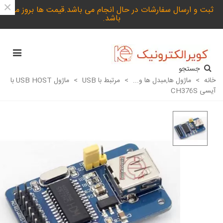
×
ثبت و ارسال سفارشات در حال انجام می باشد.قیمت ها بروز می
باشد.
جستجو
خانه
>
ماژول ها,مبدل ها و...
>
مرتبط با USB
>
ماژول USB HOST با
آیسی CH376S