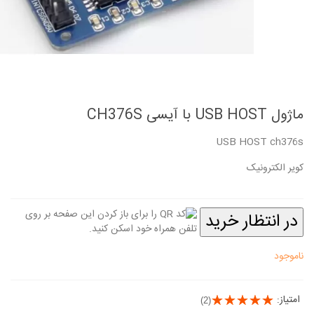
ماژول USB HOST با آیسی CH376S
USB HOST ch376s
کویر الکترونیک
در انتظار خرید
ناموجود
امتیاز:
(2)