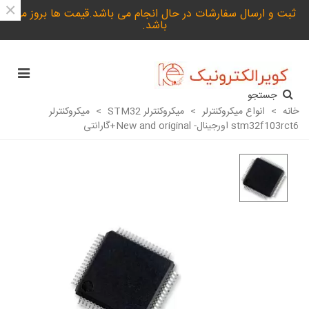
×
ثبت و ارسال سفارشات در حال انجام می باشد.قیمت ها بروز می
باشد.
جستجو
خانه
>
انواع میکروکنترلر
>
میکروکنترلر STM32
>
میکروکنترلر
stm32f103rct6 اورجینال- New and original+گارانتی