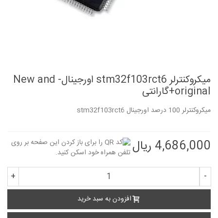
میکروکنترلر stm32f103rct6 اورجینال- New and
original+گارانتی
میکروکنترلر 100 درصد اورجینال stm32f103rct6
4,686,000 ریال
+
-
افزودن به سبد خرید