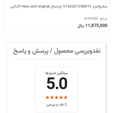
میکروکنترلر STM32f105R8T6 اورجینال-New and original+گارانتی
مرجع: 4183000
11,875,000 ریال
نقدوبررسی محصول / پرسش و پاسخ
میانگین امتیازها
5.0
2 نقد و بررسی‌‌