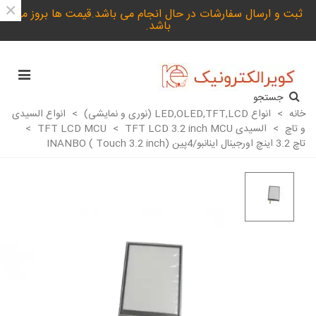
×
ثبت و ارسال سفارشات در حال انجام می باشد.قیمت ها بروز می
باشد.
جستجو
خانه
>
انواع LED,OLED,TFT,LCD (نوری و نمایشی)
>
انواع السیدی
و تاچ
>
السیدی TFT LCD MCU
TFT LCD 3.2 inch MCU
>
>
تاچ 3.2 اینچ اورجینال اینانبو/4پین (Touch 3.2 inch ) INANBO