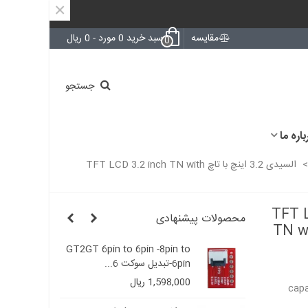
×
مقایسه
سبد خرید
0
مورد
-
0 ریال
0
جستجو
باره ما
>
السیدی 3.2 اینچ با تاچ TFT LCD 3.2 inch TN with
TFT LCD 3.2 
محصولات پیشنهادی
TN wi
GT2GT 6pin to 6pin -8pin to
GT2GT 6pin t
6pin-تبدیل سوکت 6...
1,598,000 ریال
capa