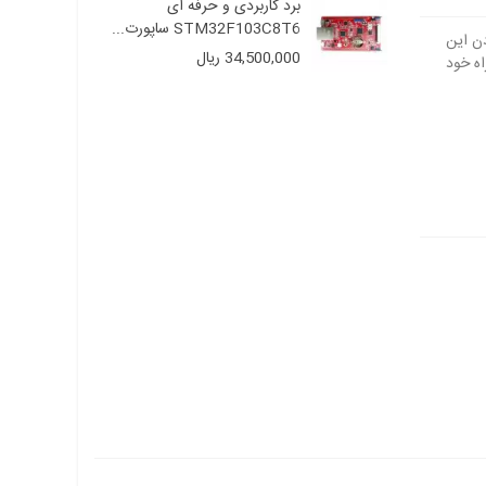
ه ای
برد کاربردی و حرفه ای
...
STM32F103C8T6 ساپورت...
34,500,000 ریال