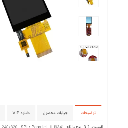
توضیحات
جزئیات محصول
دانلود VIP
السیدی 3.2 اینچ با تاچ
- ILI9341
SPI / Pararllel
 - 240x320 -