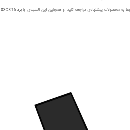
 رابط به محصولات پیشنهادی مراجعه کنید و همچنین این السیدی با
برد STM 32F103C8T6