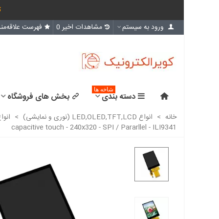
ث
ورود به سیستم
مشاهدات اخیر
0
فهرست علاقه‌مند
شاخه ها
دسته بندی
بخش های فروشگاه
خانه
>
انواع LED,OLED,TFT,LCD (نوری و نمایشی)
>
انوا
capacitive touch - 240x320 - SPI / Pararllel - ILI9341