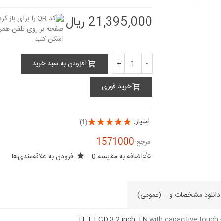
برد کاربردی و حرفه ای
برد کاربردی و حرف
STM32F103C8T6 ساپورت...
STM32F103C8T6 ساپورت
21,395,000 ریال
34,500,000 ریال
34,500,000 ریال
افزودن به سبد خرید
+
-
خرید فوری
امتیاز:
(1)
1571000
مرجع:
اضافه به مقایسه
0
افزودن به علاقه‌مندی‌ها
دانلود مشخصات و... (عمومی)
TFT LCD 3.2 inch TN
with capacitive touch