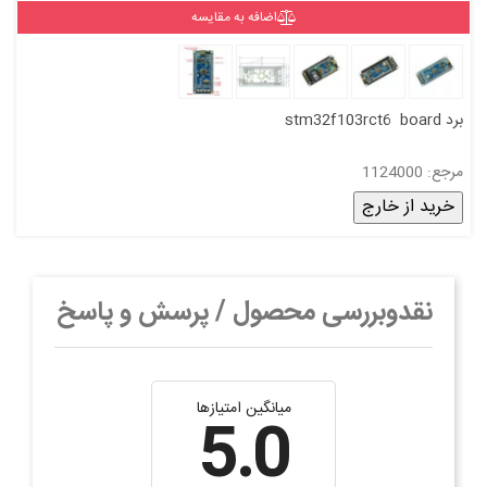
اضافه به مقایسه
برد stm32f103rct6 board
مرجع: 1124000
خرید از خارج
نقدوبررسی محصول / پرسش و پاسخ
میانگین امتیازها
5.0