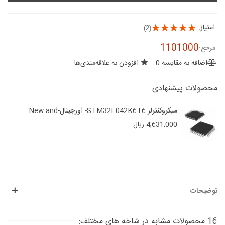
امتیاز:
(2)
1101000
مرجع:
اضافه به مقایسه
0
افزودن به علاقه‌مندی‌ها
محصولات پیشنهادی
میکروکنترلر STM32F042K6T6- اورجینال-New and...
4,631,000 ریال
توضیحات
16 محصولات مشابه در شاخه های مختلف: