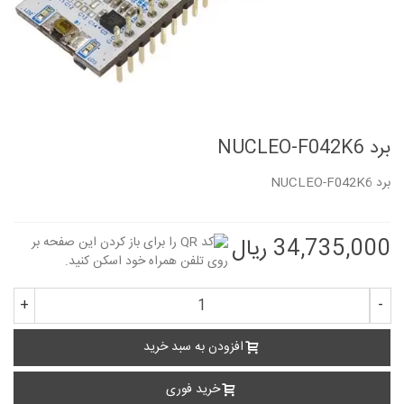
برد NUCLEO-F042K6
برد
NUCLEO-F042K6
34,735,000 ریال
+
-
افزودن به سبد خرید
خرید فوری