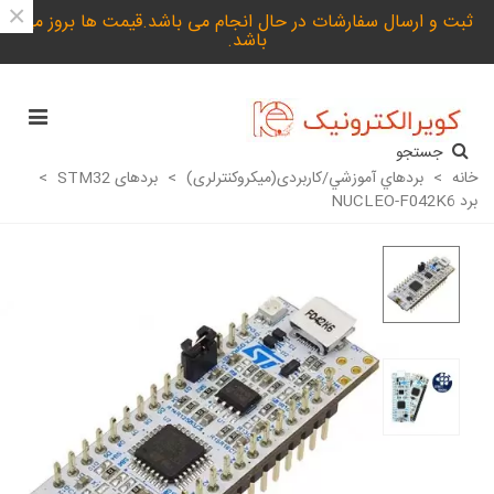
×
ثبت و ارسال سفارشات در حال انجام می باشد.قیمت ها بروز می
باشد.
جستجو
خانه
>
بردهاي آموزشي/کاربردی(میکروکنترلری)
>
بردهای STM32
>
برد NUCLEO-F042K6