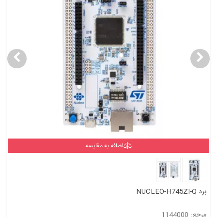
اضافه به مقایسه
برد NUCLEO-H745ZI-Q
مرجع: 1144000