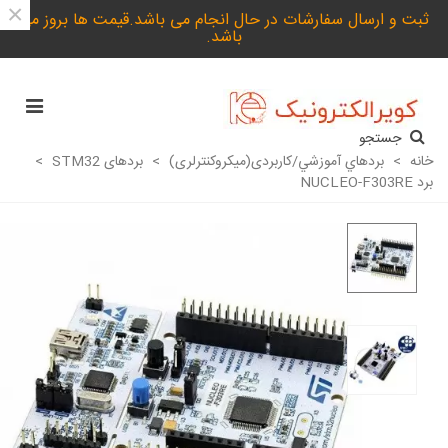
×
ثبت و ارسال سفارشات در حال انجام می باشد.قیمت ها بروز می
باشد.
جستجو
خانه
>
بردهاي آموزشي/کاربردی(میکروکنترلری)
>
بردهای STM32
>
برد NUCLEO-F303RE