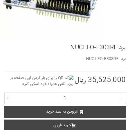
برد NUCLEO-F303RE
برد
NUCLEO-F303RE
35,525,000 ریال
+
-
افزودن به سبد خرید
خرید فوری