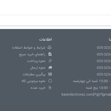
ا
اطلاعات
035-323
شرایط و ضوابط استفاده
035-323
راهنمای خرید سریع
035-323
نحوه پرداخت
035-323
نحوه ارسال
035-323
پیگیری سفارشات
نحوه مرجوعی کالا
خرید عمده
kavirelectronic.com[*@*]gmai