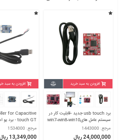
افزودن به سبد خرید
افزودن به سبد خر
برد usb touch جدید -قابلیت کار در
ler for Capacitive
سیستم عامل هایwin7،win8،win10
touch GT - ب
تاچ GT
مرجع: 1443000
مرجع: 1534000
24,000,000 ریال
13,349,000 ریال