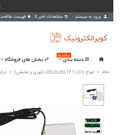
ث
ورود به سیستم
مشاهدات اخیر
0
فهرست علاقه‌مند
شاخه ها
دسته بندی
بخش های فروشگاه
خانه
>
انواع LED,OLED,TFT,LCD (نوری و نمایشی)
>
درای