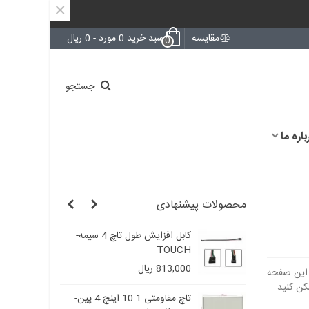
×
مقایسه
سبد خرید
0
مورد
-
0 ریال
0
جستجو
باره ما
محصولات پیشنهادی
ایش طول فلت تاچ
کابل افزایش طول تاچ 4 سیمه-
TOUCH
مقا
813,000 ریال
00
تاچ مقاومتی4.3 اینچ 4پین/
تاچ مقاومتی 10.1 اینچ 4 پین-