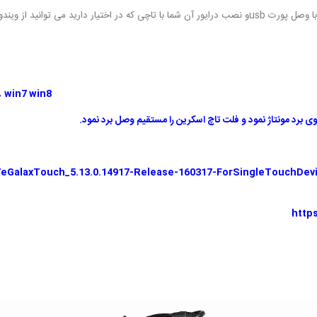
 خود به صورت لمسی استفاده کنید
，win7 win8
برد مونتاژ نمود و فلت تاچ اسکرین را مستقیم وصل برد نمود.
eGalaxTouch_5.13.0.14917-Release-160317-ForSingleTouchDevic