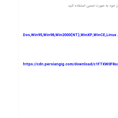
Dos,Win95,Win98,Win2000(NT),WinXP,WinCE,Linux
https://cdn.persiangig.com/download/c1FTXW0F8o/