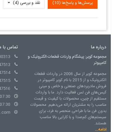
پرسش‌ها و پاسخ‌ها (10)
نقد و بررسی‌‌ (4)
درباره ما
تماس با م
مجموعه کویر: پیشگام واردات قطعات الکترونیک و
30313
کامپیوتر
47513
47514
مجموعه کویر از سال 2006 در واردات قطعات
الکترونیک و از 2015 با نام کویر کامپیوتر در
47515
فروش مادربردهای صنعتی و خاص و مینی
47516
کیس‌های فن لس فعالیت دارد. ما با واردات
07:30 - 15:00 شنبه الی چهارشنبه
مستقیم از چین، محصولات با کیفیت و قیمت
07:30 - 14:00 پنج شنبه
مناسب را به مشتریان ارائه می‌دهیم. محصولات
بدون فن ما با طراحی منحصر به فرد، برای
l.com
سیستم‌های کم‌صدا و با کارایی بالا مناسب
هستند.
ادامه...