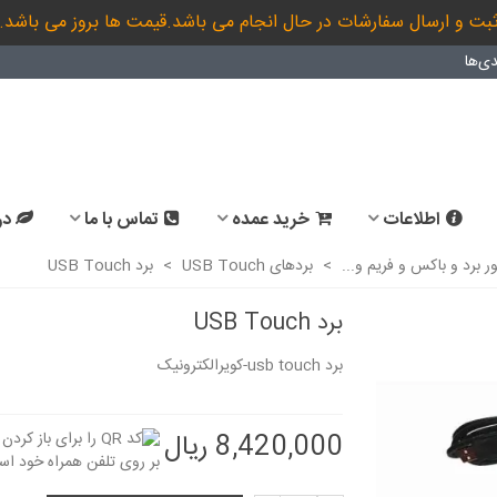
بت و ارسال سفارشات در حال انجام می باشد.قیمت ها بروز می باشد.
ی‌ها
اطلاعات
خرید عمده
تماس با ما
در
ور برد و باکس و فریم و...
>
بردهای USB Touch
>
برد USB Touch
برد USB Touch
برد usb touch-کویرالکترونیک
کابل افزایش طول تاچ 4 سیمه-
کابل 4پین افز
TOUCH
مقاومتی FFC 4PIN...
813,000 ریال
635,000 ریال
8,420,000 ریال
تاچ مقاومتی 10.1 اینچ 4 پین-