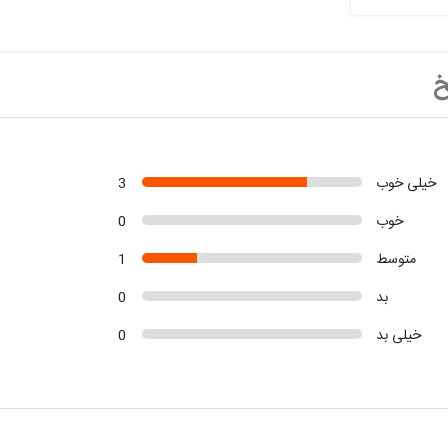
خ
خیلی خوب
3
خوب
0
متوسط
1
بد
0
خیلی بد
0