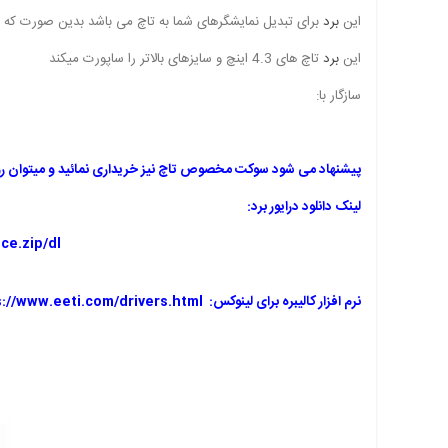
این
برد
برای تبدیل نمایشگرهای شما به تاچ می باشد بدین صورت که با وصل پورت usbو نصب درایور آن شما با تاچی که در اختیار دارید می توانید از ویندوز
این
برد
تاچ های 4.3 اینچ و سایزهای بالاتر را ساپورت میکند
سازگار با:
پیشنهاد می شود سوکت مخصوص تاچ نیز خریداری نمائید و میتوان روی 
لینک دانلود درایور برد:
e.zip/dl
نرم افزار کالیبره برای لینوکس
: https://www.eeti.com/drivers.html