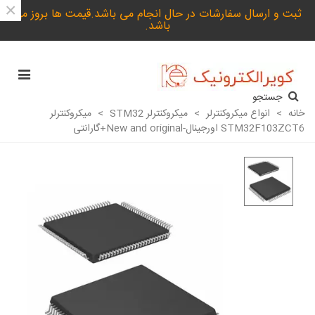
×
ثبت و ارسال سفارشات در حال انجام می باشد.قیمت ها بروز می
باشد.
جستجو
خانه
>
انواع میکروکنترلر
>
میکروکنترلر STM32
>
میکروکنترلر
STM32F103ZCT6 اورجینال-New and original+گارانتی