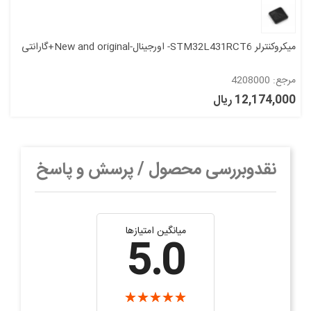
میکروکنترلر STM32L431RCT6- اورجینال-New and original+گارانتی
مرجع: 4208000
12,174,000 ریال
نقدوبررسی محصول / پرسش و پاسخ
میانگین امتیازها
5.0