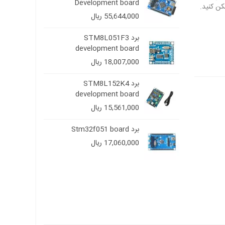
..
Development board
55,644,000 ریال
00
OLED 
برد STM8L051F3
d
development board
display 
18,007,000 ریال
00
OLED 0.
برد STM8L152K4
برد board
development board
128x64
00
15,561,000 ریال
OLED 0.
برد Stm32f051 board
128x6
17,060,000 ریال