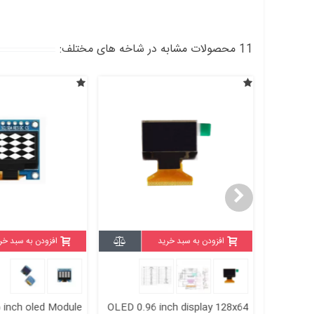
11 محصولات مشابه در شاخه های مختلف:
ه
افزودن به سبد خرید
افزودن به سبد خر
 inch oled Module
OLED 0.96 inch display 128x64
oled 