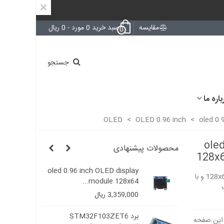
×
مقایسه
سبد خرید
0
مورد
-
0 ریال
0
جستجو
باره ما
>
OLED 0.96 inch
>
oled 0.
ole
محصولات پیشنهادی
128x6
D
oled 0.96 inch OLED display
OLED 0.
ماژول OLED 0.96 inch Yellow & Blue با رزولیشن 128x64 و با
..
module 128x64...
128x64 Ye
3,359,000 ریال
00
STM8S103K3
برد STM32F103ZET6
D