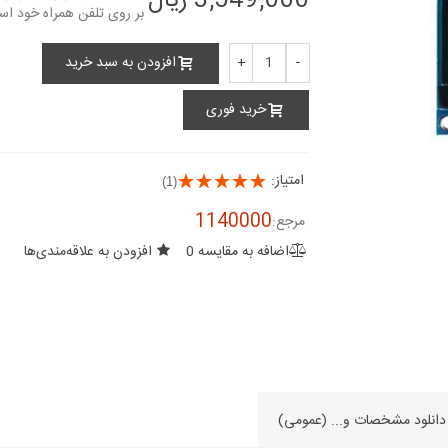
3,549,000 ریال
board
display module 128x64...
3,558,000 ریال
25,028,000 ریال
افزودن به سبد خرید
+
-
برد STM32F030F4P6 Core
0.96 inch OLED
module 128x64...
board
خرید فوری
18,810,000 ریال
4,492,000 ریال
برد STM32F103C8T6 board
96 inch display
امتیاز:
(1)
 White IIC SPI...
18,090,000 ریال
2,293,000 ریال
1140000
مرجع:
اضافه به مقایسه
0
افزودن به علاقه‌مندی‌ها
96 inch display
4 Blue IIC SPI...
2,283,000 ریال
دانلود مشخصات و... (عمومی)