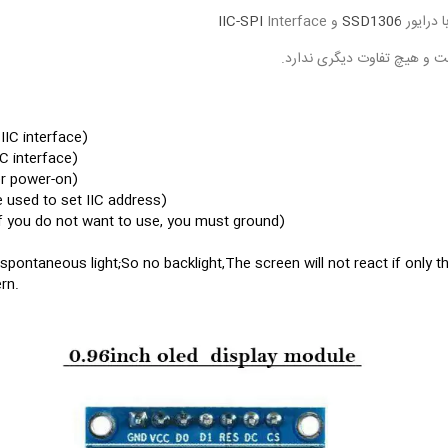
SSD1306
و
Interface
IIC-SPI
 IIC interface)
IC interface)
er power-on)
 used to set IIC address)
f you do not want to use, you must ground)
pontaneous light;So no backlight,The screen will not react if only 
rn.