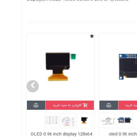
بد خرید
افزودن به سبد خرید
افزودن
ED display
OLED 0.96 inch display 128x64
oled 0.96 inc