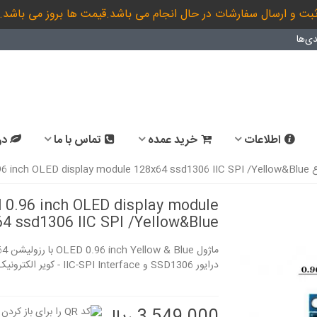
بت و ارسال سفارشات در حال انجام می باشد.قیمت ها بروز می باشد.
ی‌ها
اطلاعات
خرید عمده
تماس با ما
در
OLE
96 inch OLED display module 128x64 ssd1306 IIC SPI /Yellow&Blue
d 0.96 inch OLED display module
4 ssd1306 IIC SPI /Yellow&Blue
96 inch display
OLED 0.96 inch OLED
llow&Blue IIC...
display module 128x64...
درایور SSD1306 و IIC-SPI Interface - کویر الکترونیک
3,260,000 ریال
2,868,000 ریال
OLED 0.96 inch OLED
برد T6C core