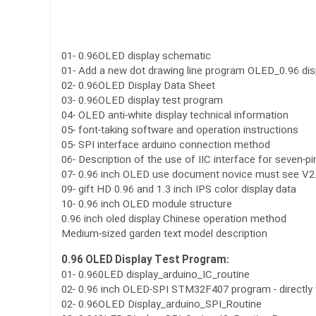
01- 0.96OLED display schematic
01- Add a new dot drawing line program OLED_0.96 dis
02- 0.96OLED Display Data Sheet
03- 0.96OLED display test program
04- OLED anti-white display technical information
05- font-taking software and operation instructions
05- SPI interface arduino connection method
06- Description of the use of IIC interface for seven-p
07- 0.96 inch OLED use document novice must see V2
09- gift HD 0.96 and 1.3 inch IPS color display data
10- 0.96 inch OLED module structure
0.96 inch oled display Chinese operation method
Medium-sized garden text model description
0.96 OLED Display Test Program:
01- 0.960LED display_arduino_IC_routine
02- 0.96 inch OLED-SPI STM32F407 program - directly
02- 0.96OLED Display_arduino_SPI_Routine