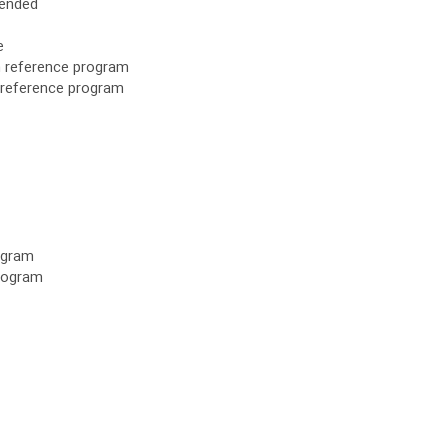
mended
e
 reference program
 reference program
ogram
rogram