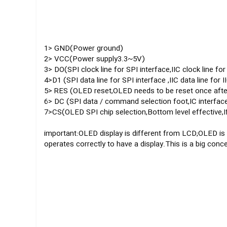
1> GND(Power ground)
2> VCC(Power supply3.3~5V)
3> DO(SPI clock line for SPI interface,IIC clock line for
4>D1 (SPI data line for SPI interface ,IIC data line for I
5> RES (OLED reset,OLED needs to be reset once aft
6> DC (SPI data / command selection foot,IC interface
7>CS(OLED SPI chip selection,Bottom level effective,I
important:OLED display is different from LCD;OLED is s
operates correctly to have a display.This is a big conce