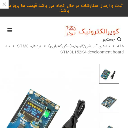
×
ثبت و ارسال سفارشات در حال انجام می باشد.قیمت ها بروز می
باشد.
جستجو
خانه
>
بردهاي آموزشي/کاربردی(میکروکنترلری)
>
بردهای STM8
>
برد
STM8L152K4 development board