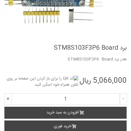
برد STM8S103F3P6 Board
هدر برد STM8S103F3P6 Board
5,066,000 ریال
+
-
افزودن به سبد خرید
خرید فوری