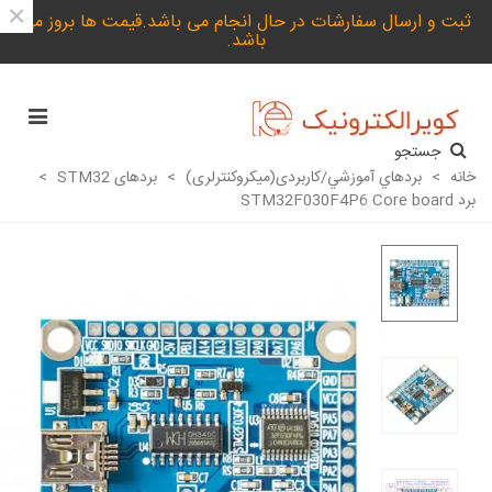
×
ثبت و ارسال سفارشات در حال انجام می باشد.قیمت ها بروز می
باشد.
جستجو
خانه
>
بردهاي آموزشي/کاربردی(میکروکنترلری)
>
بردهای STM32
>
برد STM32F030F4P6 Core board