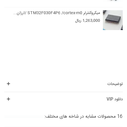
میکروکنترلر STM32F030F4P6 /cortex-m0 /ارزان...
1,263,000 ریال
توضیحات
دانلود VIP
16 محصولات مشابه در شاخه های مختلف: