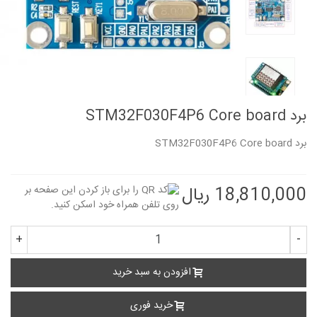
برد STM32F030F4P6 Core board
برد STM32F030F4P6 Core board
18,810,000 ریال
+
-
افزودن به سبد خرید
خرید فوری