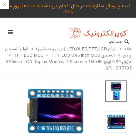
×
ثبت و ارسال سفارشات در حال انجام می باشد.قیمت ها بروز می
باشد.
جستجو
خانه
>
انواع LED,OLED,TFT,LCD (نوری و نمایشی)
>
انواع السیدی
و تاچ
>
السیدی TFT LCD MCU
TFT LCD 0.96 inch MCU
>
>
ماژول 0.96 اینچ 0.96inch LCD display Module, IPS screen 160x80
SPI - ST7735