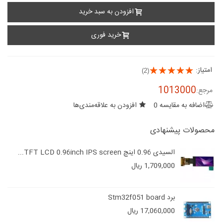
افزودن به سبد خرید
خرید فوری
امتیاز:
(2)
1013000
مرجع:
اضافه به مقایسه
0
افزودن به علاقه‌مندی‌ها
محصولات پیشنهادی
السیدی 0.96 اینچ TFT LCD 0.96inch IPS screen...
1,709,000 ریال
برد Stm32f051 board
17,060,000 ریال