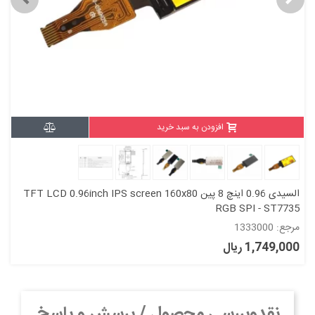
افزودن به سبد خرید
السیدی 0.96 اینچ 8 پین TFT LCD 0.96inch IPS screen 160x80
RGB SPI - ST7735
مرجع: 1333000
1,749,000 ریال
نقدوبررسی محصول / پرسش و پاسخ