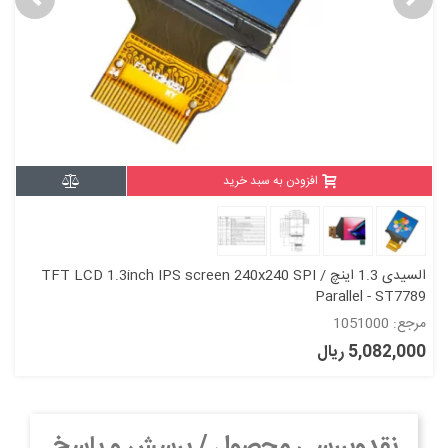
افزودن به سبد خرید
السیدی 1.3 اینچ TFT LCD 1.3inch IPS screen 240x240 SPI /
Parallel - ST7789
مرجع: 1051000
5,082,000 ریال
نقدوبررسی محصول / پرسش و پاسخ