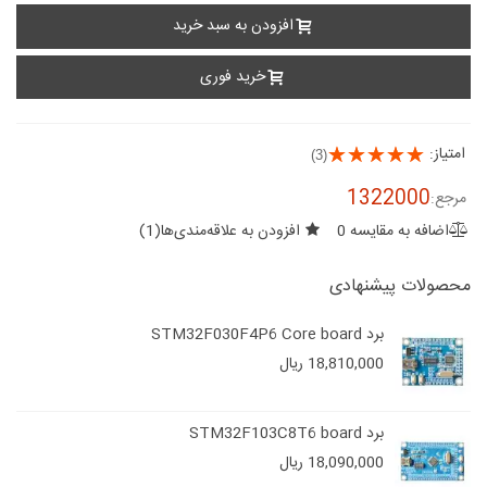
افزودن به سبد خرید
خرید فوری
امتیاز:
(3)
1322000
مرجع:
اضافه به مقایسه
0
افزودن به علاقه‌مندی‌ها
(
1
)
محصولات پیشنهادی
برد STM32F030F4P6 Core board
18,810,000 ریال
برد STM32F103C8T6 board
18,090,000 ریال