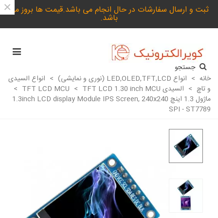
×
ثبت و ارسال سفارشات در حال انجام می باشد.قیمت ها بروز می
باشد.
جستجو
خانه
>
انواع LED,OLED,TFT,LCD (نوری و نمایشی)
>
انواع السیدی
و تاچ
>
السیدی TFT LCD MCU
TFT LCD 1.30 inch MCU
>
>
ماژول 1.3 اینچ 1.3inch LCD display Module IPS Screen, 240x240
SPI - ST7789