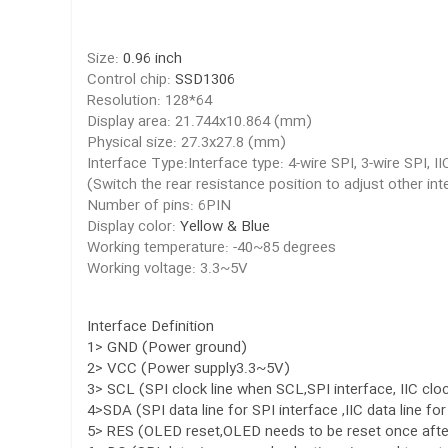
Size:
0.96 inch
Control chip:
SSD1306
Resolution: 128*64
Display area:
21.744x10.864 (mm)
Physical size:
27.3x27.8 (mm)
Interface Type:
Interface type: 4-wire SPI, 3-wire SPI, II
Number of pins: 6PIN
Display color:
Yellow & Blue
Working temperature: -40~85 degrees
Working voltage: 3.3~5V
Interface Definition
1> GND (Power ground)
2> VCC (Power supply3.3~5V)
3> SCL (
SPI clock line when SCL,SPI interface, IIC cloc
4>SDA (SPI data line for SPI interface ,IIC data line for
5> RES (OLED reset,OLED needs to be reset once aft