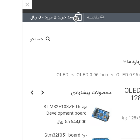
×
مقایسه
سبد خرید
0
مورد
-
0 ریال
0
جستجو
باره ما
>
OLED 0.96 inch
>
OLED 0.96 
OLED
محصولات پیشنهادی
128
OLED 0.
برد STM32F103ZET6
ay
..
Development board
128x64 Ye
ماژول OLED 0.96 inch Yellow & Blue با رزولیشن 128x64 و با
55,644,000 ریال
00
OLED 0.
برد Stm32f051 board
ay