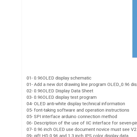
01- 0.96OLED display schematic
01- Add a new dot drawing line program OLED_0.96 dis
02- 0.96OLED Display Data Sheet
03- 0.96OLED display test program
04- OLED anti-white display technical information
05- font-taking software and operation instructions
05- SPI interface arduino connection method
06- Description of the use of IIC interface for seven-p
07- 0.96 inch OLED use document novice must see V2
09- gift HD 0.96 and 1.3 inch IPS color display data