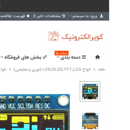
ث
ورود به سیستم
مشاهدات اخیر
0
فهرست علاقه‌مند
شاخه ها
دسته بندی
بخش های فروشگاه
خانه
>
انواع LED,OLED,TFT,LCD (نوری و نمایشی)
>
انواع D