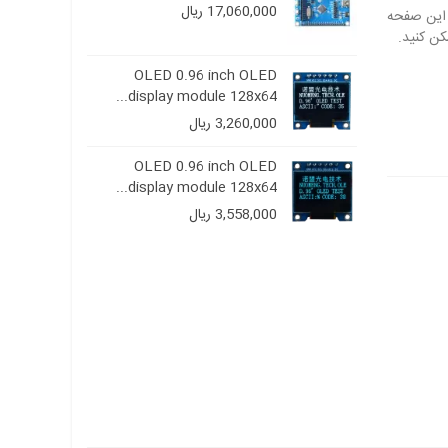
..
128x6
17,060,000 ریال
00
ay
OLED 0.96 inch OLED
oled 0.96 in
..
display module 128x64...
3,260,000 ریال
00
ay
OLED 0.96 inch OLED
oled 0.96 in
..
display module 128x64...
3,558,000 ریال
00
ay
OLED 0.
..
128x64
00