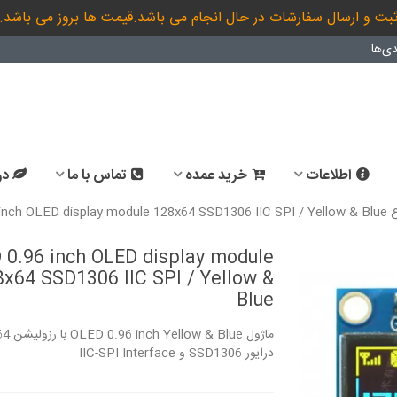
بت و ارسال سفارشات در حال انجام می باشد.قیمت ها بروز می باشد.
ی‌ها
اطلاعات
خرید عمده
تماس با ما
در
OLE
inch OLED display module 128x64 SSD1306 IIC SPI / Yellow & Blue
 0.96 inch OLED display module
x64 SSD1306 IIC SPI / Yellow &
Blue
برد STM32F103ZET6
96 inch display
llow&Blue IIC...
Development board
55,644,000 ریال
2,868,000 ریال
درایور SSD1306 و IIC-SPI Interface
برد Stm32f051 board
96 inch display