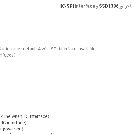
با درایور
SSD1306
و
Interface
IIC-SPI
C interface (default 4-wire SPI interface, available
(Switch the rear resistance position to adjust other interfaces)
k line when IIC interface)
 IIC interface)
er power-on)