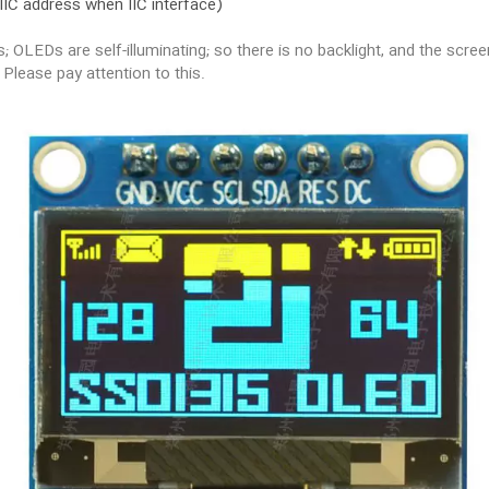
IIC address when IIC interface)
OLEDs are self-illuminating; so there is no backlight, and the scree
Please pay attention to this.