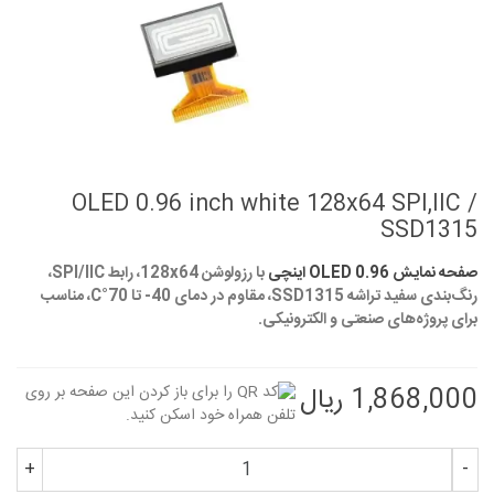
OLED 0.96 inch white 128x64 SPI,IIC /
SSD1315
صفحه نمایش OLED 0.96 اینچی
با رزولوشن 128x64، رابط SPI/IIC،
رنگ‌بندی سفید تراشه SSD1315، مقاوم در دمای 40- تا 70°C، مناسب
برای پروژه‌های صنعتی و الکترونیکی.
1,868,000 ریال
+
-