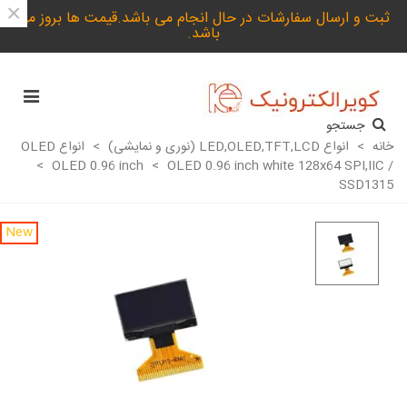
×
ثبت و ارسال سفارشات در حال انجام می باشد.قیمت ها بروز می
باشد.
جستجو
خانه
>
انواع LED,OLED,TFT,LCD (نوری و نمایشی)
>
انواع OLED
>
OLED 0.96 inch
>
OLED 0.96 inch white 128x64 SPI,IIC /
SSD1315
New