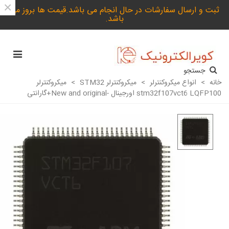
×
ثبت و ارسال سفارشات در حال انجام می باشد.قیمت ها بروز می
باشد.
جستجو
خانه
>
انواع میکروکنترلر
>
میکروکنترلر STM32
>
میکروکنترلر
stm32f107vct6 LQFP100 اورجینال -New and original+گارانتی