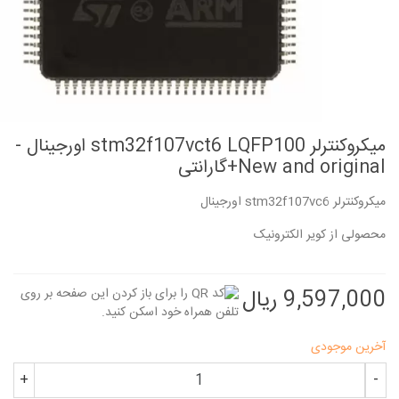
میکروکنترلر stm32f107vct6 LQFP100 اورجینال -
New and original+گارانتی
میکروکنترلر stm32f107vc6 اورجینال
محصولی از کویر الکترونیک
9,597,000 ریال
آخرین موجودی
+
-