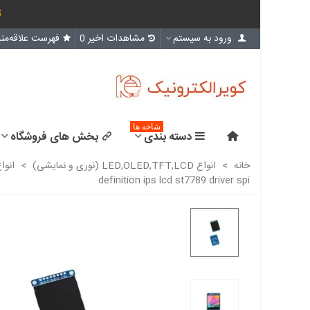
ث
ورود به سیستم
مشاهدات اخیر
0
فهرست علاقه‌مند
شاخه ها
دسته بندی
بخش های فروشگاه
خانه
>
انواع LED,OLED,TFT,LCD (نوری و نمایشی)
>
انوا
definition ips lcd st7789 driver spi