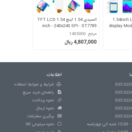
1.5 اینچ 1.54inch LCD
السیدی 1.54 اینچ TFT LCD 1.54
inch - 240x240 SPI - ST7789
display Mod
مرجع: 1403000
4,807,000 ریال
ا
اطلاعات
035-323
شرایط و ضوابط استفاده
035-323
راهنمای خرید سریع
035-323
نحوه پرداخت
035-323
نحوه ارسال
035-323
پیگیری سفارشات
نحوه مرجوعی کالا