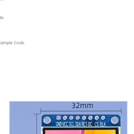
e
e
ode
e
e
e
xample Code.