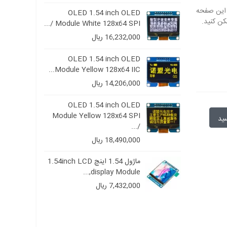
OLED 1.54 in
OLED 1.54 inch OLED
Module White 128x64 SPI /...
16,232,000 ریال
OLED 
OLED 1.54 inch OLED
Module 
Module Yellow 128x64 IIC...
14,206,000 ریال
OLED 1.54 inch OLED
OLED 
Module Yellow 128x64 SPI
Module Blu
/...
18,490,000 ریال
OLED 1
ماژول 1.54 اینچ 1.54inch LCD
128x64 II
display Module,...
7,432,000 ریال