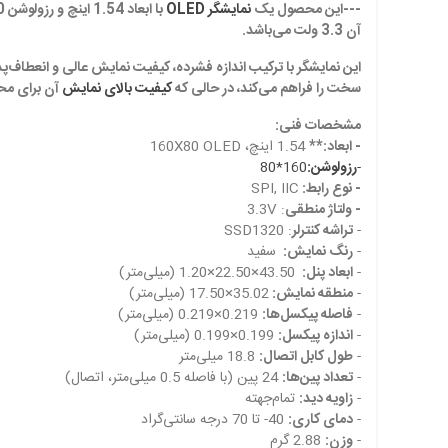
---این محصول یک
نمایشگر OLED
با ابعاد 1.54 اینچ و رزولوشن 160x80 پیکسل است که از تراشه کنترلر **SSD1320** بهره می‌برد. نمایشگر با رابط‌های متنوعی از جمله **
آن 3.3 ولت می‌باشد.
این نمایشگر با ترکیب اندازه فشرده، کیفیت نمایش عالی و انعطاف‌
سخت را فراهم می‌کند، در حالی که
کیفیت بالای نمایش
آن برای مح
مشخصات فنی:
- ابعاد:**
1.54 اینچ، 160X80 OLED
-
رزولوشن:
160*80
- نوع رابط:
SPI, IIC
- ولتاژ منطقی
: 3.3V
-
تراشه کنترلر
: SSD1320
-
رنگ نمایش:
سفید
-
ابعاد پنل:
43.50×22.50×1.20 (میلی‌متر)
-
منطقه نمایش:
35.02×17.50 (میلی‌متر)
-
فاصله پیکسل‌ها:
0.219×0.219 (میلی‌متر)
-
اندازه پیکسل:
0.199×0.199 (میلی‌متر)
-
طول کابل اتصال:
18.8 میلی‌متر
-
تعداد پین‌ها:
24 پین (با فاصله 0.5 میلی‌متر، اتصال)
-
زاویه دید:
تمام‌جهته
-
دمای کاری:
40- تا 70 درجه سانتی‌گراد
-
وزن:
2.88 گرم