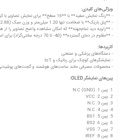
ویژگی‌های کلیدی:
- **رنگ نمایش سفید** با **16 سطح** برای نمایش تصاویر با کیفیت و کنتراست بالا.
- **پنل باریک** با ضخامت تنها 1.20 میلی‌متر و وزن سبک (2.88 گرم)، مناسب برای پروژه‌های قابل حمل و کم‌مصرف.
- **زاویه دید تمام‌جهته** که امکان مشاهده واضح تصاویر را از هر
- **مقاوم در دمای گسترده** (40- تا 70 درجه سانتی‌گراد) برای استفاده در محیط‌های صنعتی و بیرونی.
کاربردها:
- دستگاه‌های پزشکی و صنعتی
- نمایشگرهای کوچک برای رباتیک و IoT
- محصولات مصرفی مانند ساعت‌های هوشمند و گجت‌های پوشیدنی
پین‌های نمایشگر OLED:
1. پین 1: N.C (GND)
2. پین 2: VCC
3. پین 3: N.C
4. پین 4: N.C
5. پین 5: BS1
6. پین 6: BS2
7. پین 7: VSS
8. پین 8: IREF