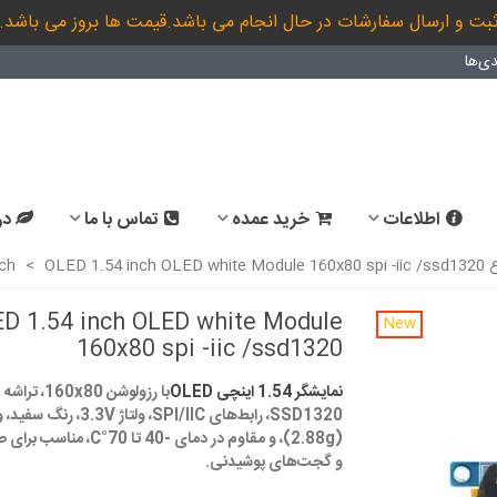
بت و ارسال سفارشات در حال انجام می باشد.قیمت ها بروز می باشد.
ی‌ها
اطلاعات
خرید عمده
تماس با ما
در
OLE
OLED 1.54 inch OLED white Module 160x80 spi -iic /ssd1320
>
ch
D 1.54 inch OLED white Module
New
160x80 spi -iic /ssd1320
نمایشگر 1.54 اینچی OLED
با رزولوشن 160x80، تراشه
SSD1320، رابط‌های SPI/IIC، ولتاژ 
و گجت‌های پوشیدنی.