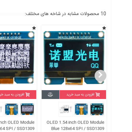
10 محصولات مشابه در شاخه های مختلف:
افزودن به سبد خرید
افزودن به سبد خر
inch OLED Module
OLED 1.54 inch OLED Module
OLED 1.
x64 SPI / SSD1309
Blue 128x64 SPI / SSD1309
IIC 