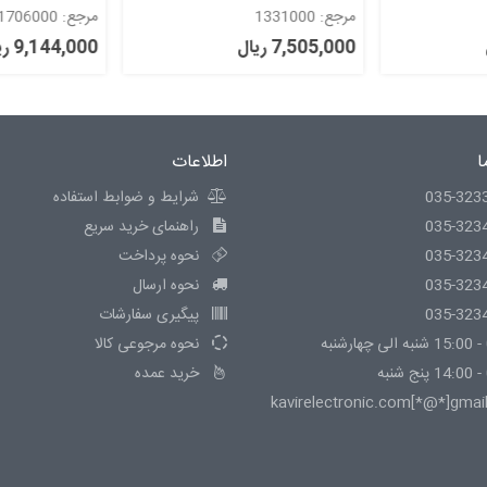
مرجع: 1331000
مرجع: 1706000
7,505,000 ریال
9,144,000 ریال
ا
اطلاعات
035-323
شرایط و ضوابط استفاده
035-323
راهنمای خرید سریع
035-323
نحوه پرداخت
035-323
نحوه ارسال
035-323
پیگیری سفارشات
نحوه مرجوعی کالا
خرید عمده
kavirelectronic.com[*@*]gmai