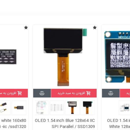
ید
افزودن به سبد خرید
افزودن به س
 white 160x80
OLED 1.54 inch Blue 128x64 IIC
OLED 1.54 
i -iic /ssd1320
SPI Parallel / SSD1309
White 128