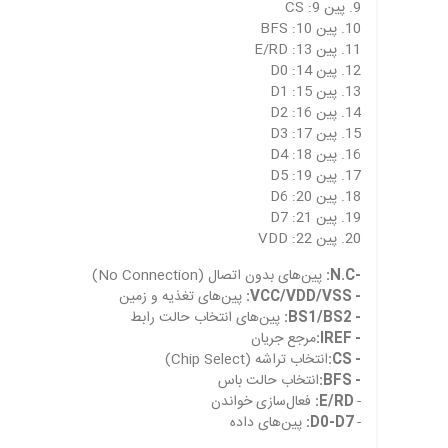
9. پین 9: CS
10. پین 10: BFS
11. پین 13: E/RD
12. پین 14: D0
13. پین 15: D1
14. پین 16: D2
15. پین 17: D3
16. پین 18: D4
17. پین 19: D5
18. پین 20: D6
19. پین 21: D7
20. پین 22: VDD
-N.C:
پین‌های بدون اتصال (No Connection)
- VCC/VDD/VSS:
پین‌های تغذیه و زمین
- BS1/BS2:
پین‌های انتخاب حالت رابط
- IREF:
مرجع جریان
- CS:
انتخاب تراشه (Chip Select)
- BFS:
انتخاب حالت باس
-
E/RD:
فعال‌سازی خواندن
-
D0-D7:
پین‌های داده