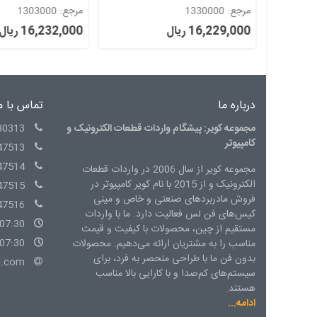
مرجع: 1330000
مرجع: 1303000
16,229,000 ریال
16,232,000 ریال
درباره ما
تماس با م
مجموعه کویر: پیشگام واردات قطعات الکترونیک و
30313
کامپیوتر
47513
47514
مجموعه کویر از سال 2006 در واردات قطعات
الکترونیک و از 2015 با نام کویر کامپیوتر در
47515
فروش مادربردهای صنعتی و خاص و مینی
47516
کیس‌های فن لس فعالیت دارد. ما با واردات
07:30 - 15:00 شنبه الی چهارشنبه
مستقیم از چین، محصولات با کیفیت و قیمت
07:30 - 14:00 پنج شنبه
مناسب را به مشتریان ارائه می‌دهیم. محصولات
بدون فن ما با طراحی منحصر به فرد، برای
l.com
سیستم‌های کم‌صدا و با کارایی بالا مناسب
هستند.
ادامه...