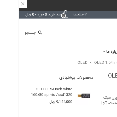
×
مقایسه
سبد خرید
0
مورد
-
0 ریال
0
جستجو
باره ما
>
OLED 1.54 in
OLE
محصولات پیشنهادی
OLED 1.54 inch white
160x80 spi -iic /ssd1320
3.3V، رنگ سفید، وزن سبک
9,144,000 ریال
(2.88g)، و مقاوم در دمای -40 تا 70°C، مناسب برای صنعت، IoT