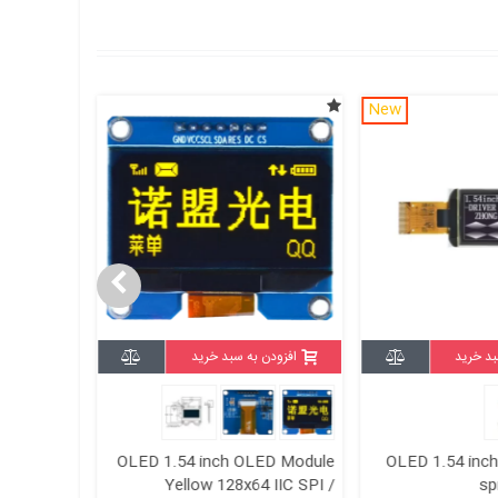
New
بد خرید
افزودن به سبد خرید
افزودن
te 128x64
OLED 1.54 inch OLED Module
OLED 1.54 inch
 / SSD1309
Yellow 128x64 IIC SPI /
sp