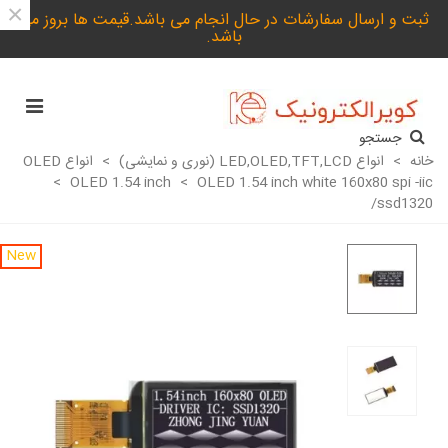
×
ثبت و ارسال سفارشات در حال انجام می باشد.قیمت ها بروز می
باشد.
جستجو
خانه
>
انواع LED,OLED,TFT,LCD (نوری و نمایشی)
>
انواع OLED
>
OLED 1.54 inch
>
OLED 1.54 inch white 160x80 spi -iic
/ssd1320
New