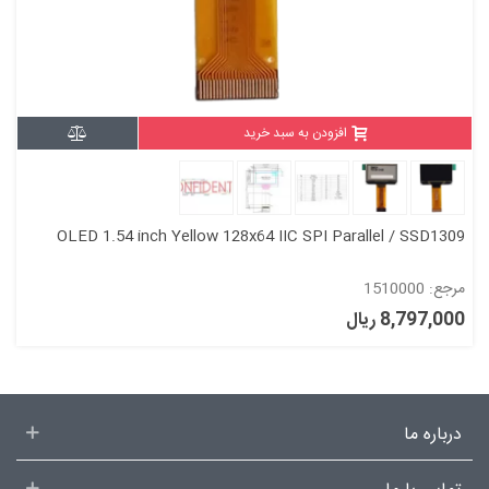
افزودن به سبد خرید
OLED 1.54 inch Yellow 128x64 IIC SPI Parallel / SSD1309
مرجع: 1510000
8,797,000 ریال
درباره ما