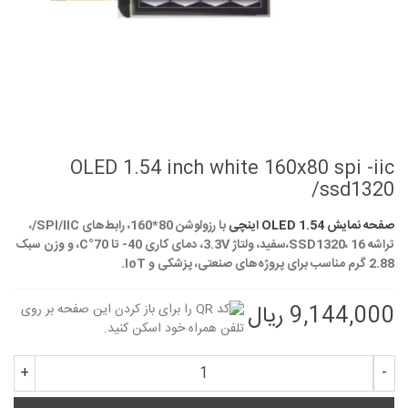
OLED 1.54 inch white 160x80 spi -iic
/ssd1320
صفحه نمایش OLED 1.54 اینچی
با رزولوشن 80*160، رابط‌های SPI/IIC/،
تراشه SSD1320، 16،سفید، ولتاژ 3.3V، دمای کاری 40- تا 70°C، و وزن سبک
2.88 گرم مناسب برای پروژه‌های صنعتی، پزشکی و IoT.
9,144,000 ریال
+
-