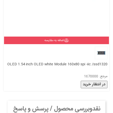
اضافه به مقایسه
OLED 1.54 inch OLED white Module 160x80 spi -iic /ssd1320
مرجع: 1670000
در انتظار خرید
نقدوبررسی محصول / پرسش و پاسخ