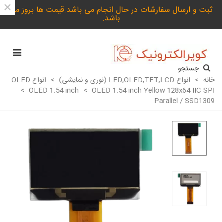
×
ثبت و ارسال سفارشات در حال انجام می باشد.قیمت ها بروز می
باشد.
جستجو
خانه
>
انواع LED,OLED,TFT,LCD (نوری و نمایشی)
>
انواع OLED
>
OLED 1.54 inch
>
OLED 1.54 inch Yellow 128x64 IIC SPI
Parallel / SSD1309