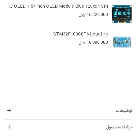
OLED 1.54 inch OLED Module Blue 128x64 SPI /...
16,229,000 ریال
برد STM32F103C8T6 board
18,090,000 ریال
توضیحات
جزئیات محصول