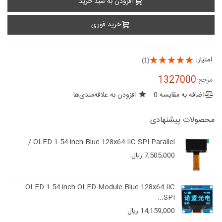
افزودن به سبد خرید
خرید فوری
امتیاز:
(1)
1327000
مرجع:
اضافه به مقایسه
0
افزودن به علاقه‌مندی‌ها
محصولات پیشنهادی
OLED 1.54 inch Blue 128x64 IIC SPI Parallel /...
7,505,000 ریال
OLED 1.54 inch OLED Module Blue 128x64 IIC
SPI...
14,159,000 ریال