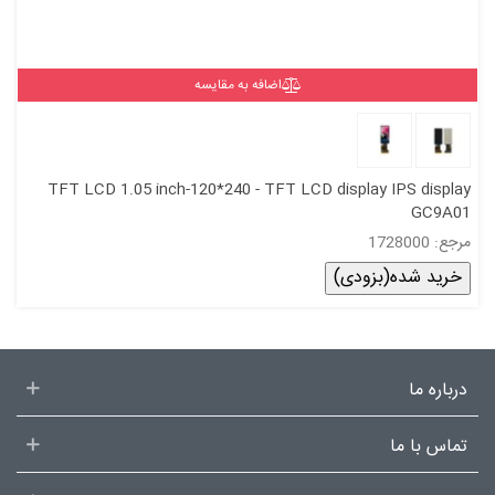
اضافه به مقایسه
TFT LCD 1.05 inch-120*240 - TFT LCD display IPS display
GC9A01
مرجع: 1728000
خرید شده(بزودی)
درباره ما
تماس با ما