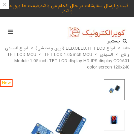
×
ثبت و ارسال سفارشات در حال انجام می باشد.قیمت ها بروز می
باشد.
جستجو
خانه
>
انواع LED,OLED,TFT,LCD (نوری و نمایشی)
>
انواع السیدی
و تاچ
>
السیدی TFT LCD MCU
>
TFT LCD 1.05 inch MCU
>
Module 1.05 inch TFT LCD display HD IPS display GC9A01
color screen 120x240
New