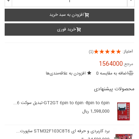
+
-
افزودن به سبد خرید
خرید فوری
امتیاز:
(1)
1564000
مرجع:
اضافه به مقایسه
0
افزودن به علاقه‌مندی‌ها
محصولات پیشنهادی
GT2GT 6pin to 6pin -8pin to 6pin-تبدیل سوکت 6...
1,598,000 ریال
برد کاربردی و حرفه ای STM32F103C8T6 ساپورت...