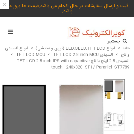
×
ثبت و ارسال سفارشات در حال انجام می باشد.قیمت ها بروز می
باشد.
جستجو
خانه
>
انواع LED,OLED,TFT,LCD (نوری و نمایشی)
>
انواع السیدی
و تاچ
>
السیدی TFT LCD MCU
TFT LCD 2.8 inch MCU
>
>
السیدی 2.8 اینچ با تاچ TFT LCD 2.8 inch IPS with capacitive
touch - 240x320 -SPI / Pararllel- ST7789