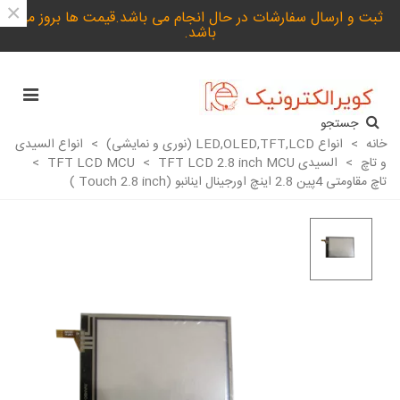
×
ثبت و ارسال سفارشات در حال انجام می باشد.قیمت ها بروز می
باشد.
جستجو
خانه
>
انواع LED,OLED,TFT,LCD (نوری و نمایشی)
>
انواع السیدی
و تاچ
>
السیدی TFT LCD MCU
TFT LCD 2.8 inch MCU
>
>
تاچ مقاومتی 4پین 2.8 اینچ اورجینال اینانبو (Touch 2.8 inch )