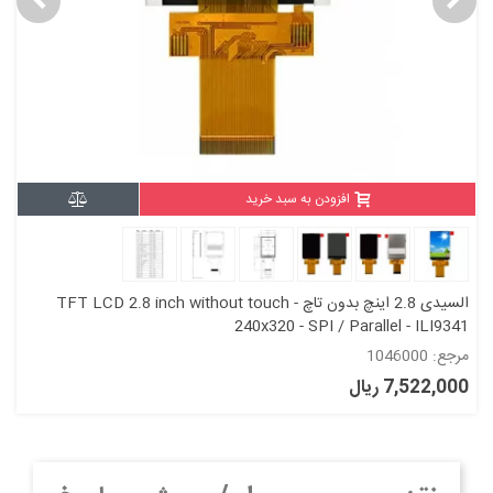
افزودن به سبد خرید
السیدی 2.8 اینچ بدون تاچ TFT LCD 2.8 inch without touch -
240x320 - SPI / Parallel - ILI9341
مرجع: 1046000
7,522,000 ریال