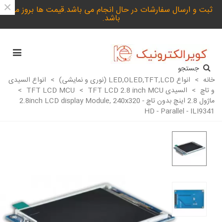
×
ثبت و ارسال سفارشات در حال انجام می باشد.قیمت ها بروز می
باشد.
جستجو
خانه
>
انواع LED,OLED,TFT,LCD (نوری و نمایشی)
>
انواع السیدی
و تاچ
>
السیدی TFT LCD MCU
TFT LCD 2.8 inch MCU
>
>
ماژول 2.8 اینچ بدون تاچ 2.8inch LCD display Module, 240x320 -
HD - Parallel - ILI9341