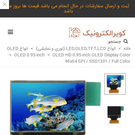
×
ثبت و ارسال سفارشات در حال انجام می باشد.قیمت ها بروز می
باشد.
جستجو
خانه
>
انواع LED,OLED,TFT,LCD (نوری و نمایشی)
>
انواع OLED
>
OLED 0.95 inch
>
OLED HD 0.95 inch OLED Display Color
96x64 SPI / SSD1331 / Full Color