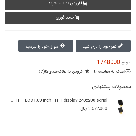
افزودن به سبد خرید
خرید فوری
نظر خود را درج کنید
سوال خود را بپرسید
1748000
مرجع:
اضافه به مقایسه
0
افزودن به علاقه‌مندی‌ها
(
2
)
محصولات پیشنهادی
TFT LCD1.83 inch- TFT display 240x280 serial...
3,672,000 ریال