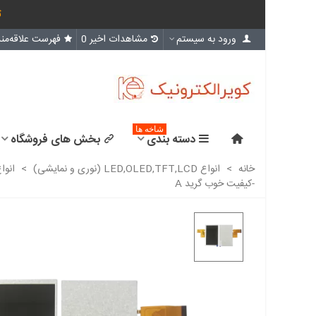
ث
ورود به سیستم
مشاهدات اخیر
0
فهرست علاقه‌مند
شاخه ها
دسته بندی
بخش های فروشگاه
خانه
>
انواع LED,OLED,TFT,LCD (نوری و نمایشی)
>
انوا
-کیفیت خوب گرید A