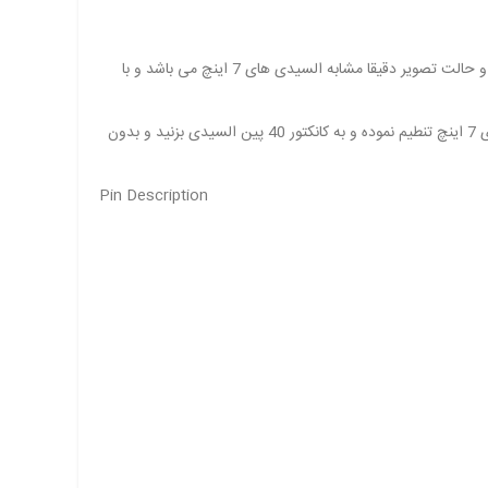
می باشد و ترتیب پایه های آن 40 پین استاندارد می باشد.پارامترهای این السیدی استاندارد بوده و تایمینگ ها و حالت تصویر دقیقا مشابه السیدی های 7 اینچ می باشد و با
برای پایه های السیدی 40 پین می باشد و بک لایت دقیقا مشابه السیدی های 4.3 می باشد بدین معنی که شما می توانید رزولیشین را برای السیدی 7 اینچ تنطیم نموده و به کانکتور 40 پین السیدی بزنید و بدون
Pin Description