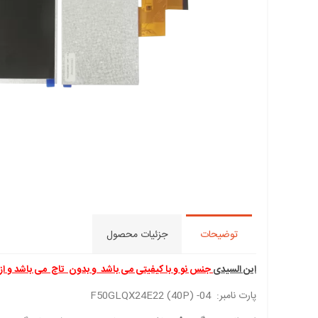
توضیحات
جزئیات محصول
این السیدی
جنس نو و با کیفیتی می باشد و بدون تاچ می باشد و از 
پارت نامبر: 04- (40P) F50GLQX24E22