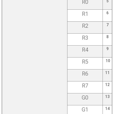
R0
5
R1
6
R2
7
R3
8
R4
9
R5
10
R6
11
R7
12
G0
13
G1
14