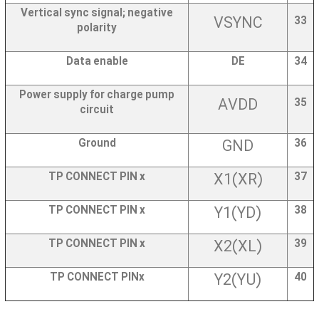
Vertical sync signal; negative
VSYNC
33
polarity
Data enable
DE
34
Power supply for charge pump
AVDD
35
circuit
Ground
GND
36
TP CONNECT PIN
x
X1(XR)
37
TP CONNECT PIN
x
Y1(YD)
38
TP CONNECT PIN
x
X2(XL)
39
TP CONNECT PINx
Y2(YU)
40