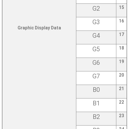
G2
15
G3
16
Graphic Display Data
G4
17
G5
18
G6
19
G7
20
B0
21
B1
22
B2
23