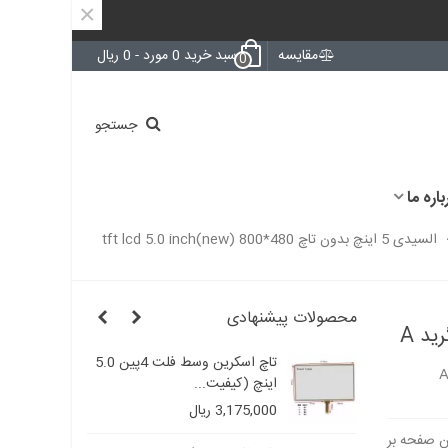
×
مقایسه
سبد خرید
0
مورد
-
0 ریال
0
جستجو
باره ما
السیدی 5 اینچ بدون تاچ tft lcd 5.0 inch(new) 800*480
محصولات پیشنهادی
تاچ اسکرین وسط فلت 4پین 5.0
تاچ اسکرین وسط فلت 4پین 5.0
اینچ (کیفیت...
3,175,000 ریال