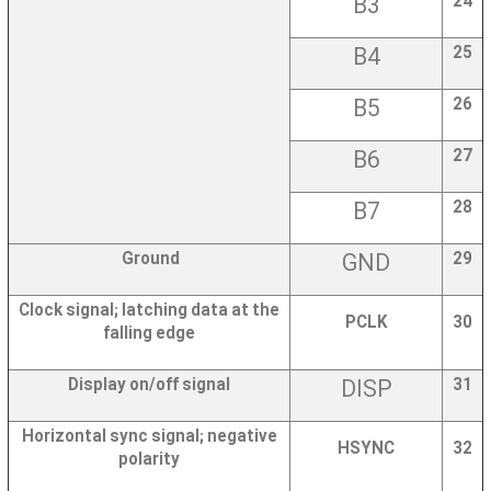
B3
24
B4
25
B5
26
B6
27
B7
28
Ground
GND
29
Clock signal; latching data at the
PCLK
30
falling edge
Display on/off signal
DISP
31
Horizontal sync signal; negative
HSYNC
32
polarity