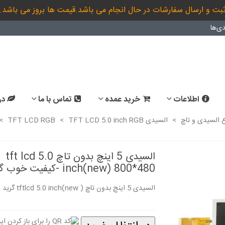
بت و ارسال سفارشات در حال انجام می باشد.قیمت ها بروز می باشد.
ی‌ها
اطلاعات
خرید عمده
تماس با ما
در
ع السیدی و تاچ
>
السیدی TFT LCD RGB
TFT LCD 5.0 inch RGB
>
>
السیدی 5 اینچ بدون تاچ tft lcd 5.0
inch(new) 800*480 -کیفیت خوب گرید A
تاچ اسکرین وسط فلت 4پین 5.0
السیدی 5 اینچ بدون تاچ tftlcd 5.0 inch(new ) گرید A
اینچ (کیفیت...
اینچ (کیفیت...
3,175,000 ریال
3,175,000 ریال