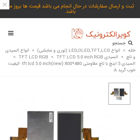
×
ثبت و ارسال سفارشات در حال انجام می باشد.قیمت ها بروز می
باشد.
جستجو
خانه
>
انواع LED,OLED,TFT,LCD (نوری و نمایشی)
>
انواع السیدی
و تاچ
>
السیدی TFT LCD RGB
TFT LCD 5.0 inch RGB
>
>
السیدی 5 اینچ با تاچ مقاومتی tft lcd 5.0 inch(new) 800*480 -کیفیت
خوب گرید A