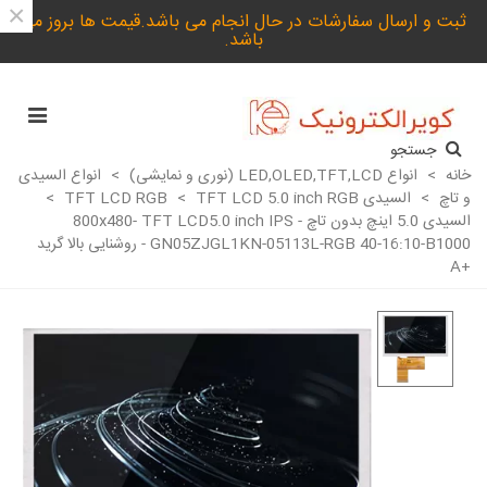
×
ثبت و ارسال سفارشات در حال انجام می باشد.قیمت ها بروز می
باشد.
جستجو
خانه
>
انواع LED,OLED,TFT,LCD (نوری و نمایشی)
>
انواع السیدی
و تاچ
>
السیدی TFT LCD RGB
TFT LCD 5.0 inch RGB
>
>
السیدی 5.0 اینچ بدون تاچ 800x480- TFT LCD5.0 inch IPS -
GN05ZJGL1KN-05113L-RGB 40-16:10-B1000 - روشنایی بالا گرید
+A