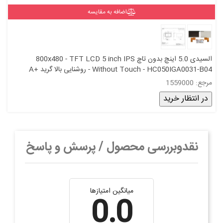
اضافه به مقایسه
السیدی 5.0 اینچ بدون تاچ 800x480 - TFT LCD 5 inch IPS
Without Touch - HC050IGA0031-B04 - روشنایی بالا گرید +A
مرجع: 1559000
در انتظار خرید
نقدوبررسی محصول / پرسش و پاسخ
میانگین امتیازها
0.0