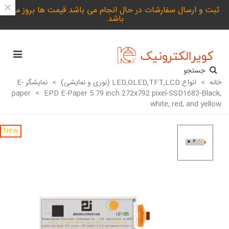
×
ثبت و ارسال سفارشات در حال انجام می باشد.قیمت ها بروز می
باشد.
جستجو
خانه
>
انواع LED,OLED,TFT,LCD (نوری و نمایشی)
>
نمایشگر E-
paper
>
EPD E-Paper 5.79 inch 272x792 pixel-SSD1683-Black,
white, red, and yellow
New