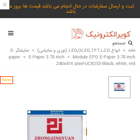
×
ثبت و ارسال سفارشات در حال انجام می باشد.قیمت ها بروز می
باشد.
جستجو
خانه
>
انواع LED,OLED,TFT,LCD (نوری و نمایشی)
>
نمایشگر E-
paper
>
E-Paper 3.70 inch
>
Module EPD E-Paper 3.70 inch
240x416 pixel-UC8253-Black, white, red
New