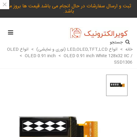
×
ثبت و ارسال سفارشات در حال انجام می باشد.قیمت ها بروز می
باشد.
جستجو
خانه
>
انواع LED,OLED,TFT,LCD (نوری و نمایشی)
>
انواع OLED
>
OLED 0.91 inch
>
OLED 0.91 inch White 128x32 IIC /
SSD1306