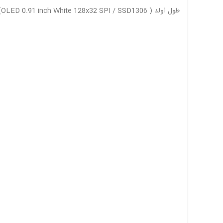
طول اولد ( OLED 0.91 inch White 128x32 SPI / SSD1306)همراه با فلت 4 cm می باشد .