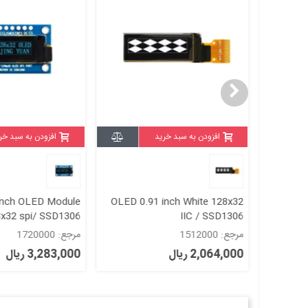
افزودن به سبد خرید
افزودن به سبد خر
inch OLED Module
OLED 0.91 inch White 128x32
OLED 0.
8x32 spi/ SSD1306
IIC / SSD1306
White
مرجع: 1512000
مرجع: 1720000
2,064,000 ریال
3,283,000 ریال