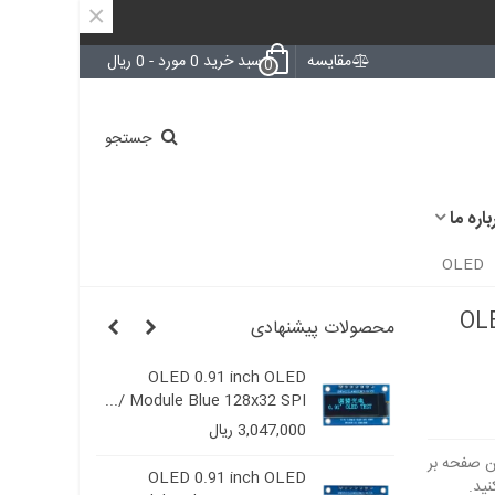
×
مقایسه
سبد خرید
0
مورد
-
0 ریال
0
جستجو
باره ما
OLE
محصولات پیشنهادی
D
OLED 0.91 inch OLED
OLED 
..
Module Blue 128x32 SPI /...
Module Bl
3,047,000 ریال
00
2
OLED 0.91 inch OLED
OLED 0.91 in