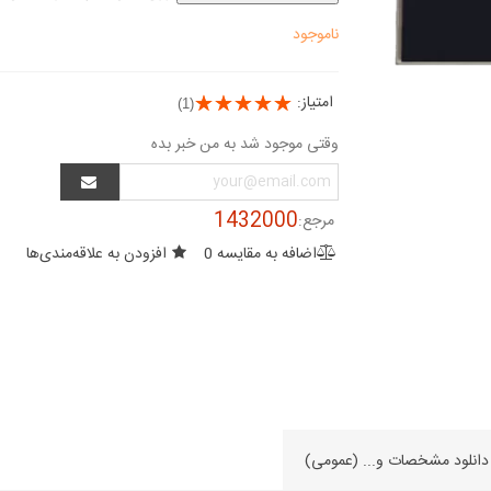
IIC / SSD1306
Module White 128x32 SPI /...
ناموجود
3,047,000 ریال
2,120,000 ریال
0.91 inch OLED
امتیاز:
te 128x32 IIC /...
(1)
2,984,000 ریال
وقتی موجود شد به من خبر بده
.91 inch White
 IIC / SSD1306
1432000
مرجع:
2,064,000 ریال
اضافه به مقایسه
0
افزودن به علاقه‌مندی‌ها
ch Blue 128x32
SPI / SSD1306
2,860,000 ریال
دانلود مشخصات و... (عمومی)