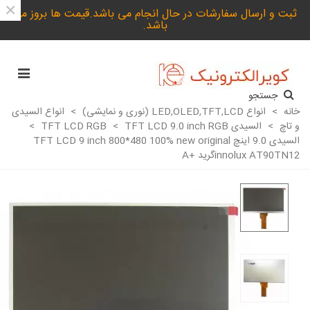
×
ثبت و ارسال سفارشات در حال انجام می باشد.قیمت ها بروز می
باشد.
جستجو
خانه
>
انواع LED,OLED,TFT,LCD (نوری و نمایشی)
>
انواع السیدی
و تاچ
>
السیدی TFT LCD RGB
TFT LCD 9.0 inch RGB
>
>
السیدی 9.0 اینچ TFT LCD 9 inch 800*480 100% new original
innolux AT90TN12گرید +A