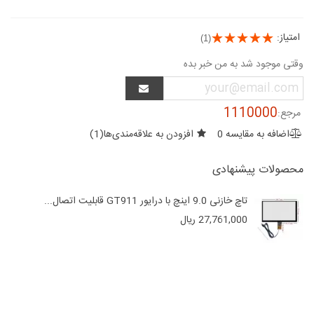
امتیاز:
(1)
وقتی موجود شد به من خبر بده
1110000
مرجع:
اضافه به مقایسه
0
افزودن به علاقه‌مندی‌ها
(
1
)
محصولات پیشنهادی
تاچ خازنی 9.0 اینچ با درایور GT911 قابلیت اتصال...
27,761,000 ریال