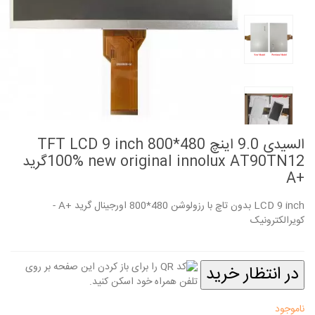
السیدی 9.0 اینچ TFT LCD 9 inch 800*480
100% new original innolux AT90TN12گرید
+A
LCD 9 inch بدون تاچ با رزولوشن 480*800 اورجینال گرید +A -
کویرالکترونیک
در انتظار خرید
ناموجود