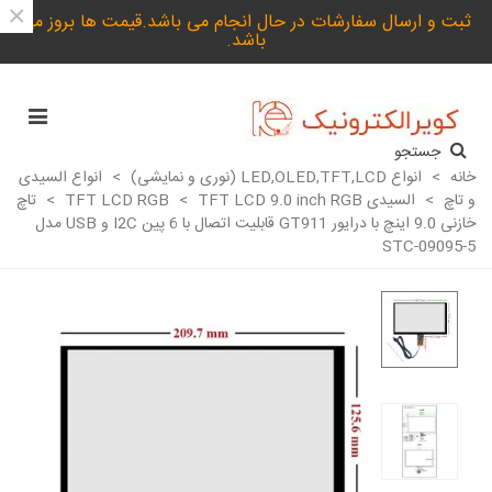
×
ثبت و ارسال سفارشات در حال انجام می باشد.قیمت ها بروز می
باشد.
جستجو
خانه
>
انواع LED,OLED,TFT,LCD (نوری و نمایشی)
>
انواع السیدی
و تاچ
>
السیدی TFT LCD RGB
TFT LCD 9.0 inch RGB
>
>
تاچ
خازنی 9.0 اینچ با درایور GT911 قابلیت اتصال با 6 پین I2C و USB مدل
STC-09095-5