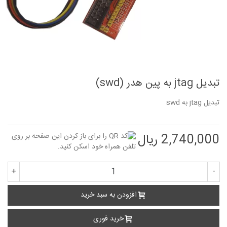
تبدیل jtag به پین هدر (swd)
تبدیل jtag به swd
2,740,000 ریال
+
-
افزودن به سبد خرید
خرید فوری