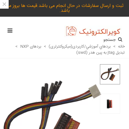
×
ثبت و ارسال سفارشات در حال انجام می باشد.قیمت ها بروز می
باشد.
جستجو
خانه
>
بردهاي آموزشي/کاربردی(میکروکنترلری)
>
بردهای NXP
>
تبدیل jtag به پین هدر (swd)