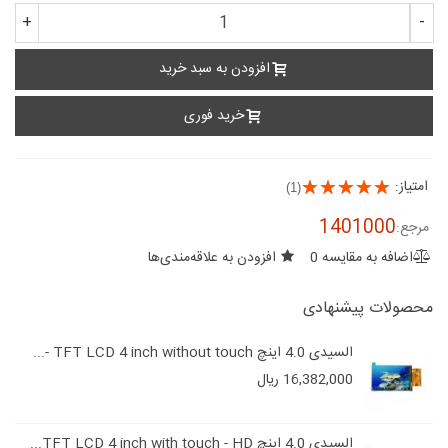
+
-
افزودن به سبد خرید
خرید فوری
امتیاز:
(1)
1401000
مرجع:
اضافه به مقایسه
0
افزودن به علاقه‌مندی‌ها
محصولات پیشنهادی
السیدی 4.0 اینچ TFT LCD 4 inch without touch -...
16,382,000 ریال
السیدی 4.0 اینچ TFT LCD 4 inch with touch - HD...