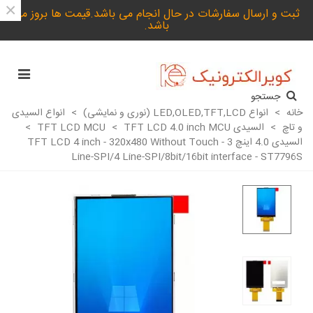
×
ثبت و ارسال سفارشات در حال انجام می باشد.قیمت ها بروز می
باشد.
جستجو
خانه
>
انواع LED,OLED,TFT,LCD (نوری و نمایشی)
>
انواع السیدی
و تاچ
>
السیدی TFT LCD MCU
TFT LCD 4.0 inch MCU
>
>
السیدی 4.0 اینچ TFT LCD 4 inch - 320x480 Without Touch - 3
Line-SPI/4 Line-SPI/8bit/16bit interface - ST7796S