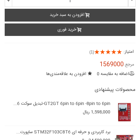
+
-
افزودن به سبد خرید
خرید فوری
امتیاز:
(1)
1569000
مرجع:
اضافه به مقایسه
0
افزودن به علاقه‌مندی‌ها
محصولات پیشنهادی
GT2GT 6pin to 6pin -8pin to 6pin-تبدیل سوکت 6...
1,598,000 ریال
برد کاربردی و حرفه ای STM32F103C8T6 ساپورت...