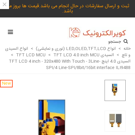
×
ثبت و ارسال سفارشات در حال انجام می باشد.قیمت ها بروز می
باشد.
جستجو
خانه
>
انواع LED,OLED,TFT,LCD (نوری و نمایشی)
>
انواع السیدی
و تاچ
>
السیدی TFT LCD MCU
TFT LCD 4.0 inch MCU
>
>
السیدی 4.0 اینچ TFT LCD 4 inch - 320x480 With Touch - 3Line-
SPI/4 Line-SPI/8bit/16bit interface ILI9488
New