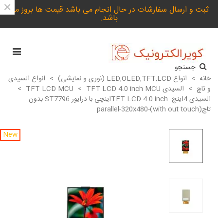
×
ثبت و ارسال سفارشات در حال انجام می باشد.قیمت ها بروز می
باشد.
جستجو
خانه
>
انواع LED,OLED,TFT,LCD (نوری و نمایشی)
>
انواع السیدی
و تاچ
>
السیدی TFT LCD MCU
TFT LCD 4.0 inch MCU
>
>
السیدی 4اینچ- TFT LCD 4.0 inchاینچی با درایور ST7796-بدون
تاچ(with out touch)-parallel-320x480
New