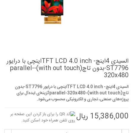
السیدی 4اینچ- TFT LCD 4.0 inchاینچی با درایور
ST7796-بدون تاچ(with out touch)-parallel-
320x480
السیدی 4اینچ- TFT LCD 4.0 inchاینچی با درایور ST7796-بدون
تاچ(with out touch)-parallel-320x480گزینه‌ای ایده‌آل برای
پروژه‌های صنعتی، تجاری و الکترونیکی محسوب می‌شود.
15,386,000 ریال