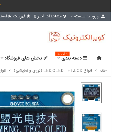
ث
ورود به سیستم
مشاهدات اخیر
0
فهرست علاقه‌مند
شاخه ها
دسته بندی
بخش های فروشگاه
خانه
>
انواع LED,OLED,TFT,LCD (نوری و نمایشی)
>
انواع D