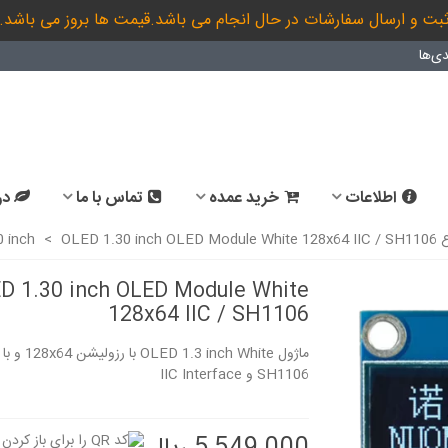
بت و ارسال سفارشات در حال انجام می باشد.قیمت ها بروز می باشد.
ی‌ها
اطلاعات
خرید عمده
تماس با ما
در
OLE
OLED 1.30 inch OLED Module White 128x64 IIC / SH1106
>
 inch
D 1.30 inch OLED Module White
128x64 IIC / SH1106
.30 inch White
OLED 1.30 inch OLED
ماژول LED 1.3 inch White
IIC SPI Series /...
Module Blue 128x64 IIC
SH1106 و IIC Interface
SPI...
5,289,000 ریال
8,286,000 ریال
برد F103ZET6