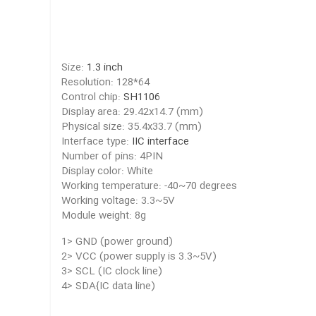
Size:
1.3 inch
Resolution: 128*64
Control chip:
SH1106
Display area: 29.42x14.7 (mm)
Physical size: 35.4x33.7 (mm)
Interface type:
IIC interface
Number of pins: 4PIN
Display color: White
Working temperature: -40~70 degrees
Working voltage: 3.3~5V
Module weight: 8g
1> GND (power ground)
2> VCC (power supply is 3.3~5V)
3> SCL (IC clock line)
4> SDA{IC data line)