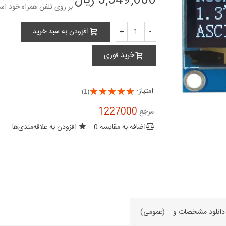
5,549,000 ریال
OLED 1.30 inch OLED
elopment board
Module White 128x64 IIC
55,644,000 ریال
SPI...
افزودن به سبد خرید
+
-
8,079,000 ریال
برد TM8L051F3
elopment board
خرید فوری
برد STM32F103C8T6 board
18,007,000 ریال
18,090,000 ریال
برد Stm32f051 board
امتیاز:
(1)
17,060,000 ریال
1227000
مرجع:
اضافه به مقایسه
0
افزودن به علاقه‌مندی‌ها
ch Blue 128x64
IIC SPI Series /...
5,317,000 ریال
دانلود مشخصات و... (عمومی)