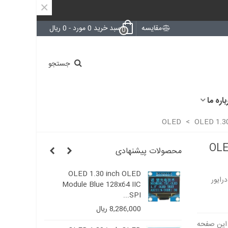
×
مقایسه
سبد خرید
0
مورد
-
0 ریال
0
جستجو
باره ما
>
OLED 1.30
OLE
محصولات پیشنهادی
e
OLED 1.30 inch OLED
OLED 1
O با رزولیشن 128x64 و با درایور
..
Module Blue 128x64 IIC
128x64 
SPI...
00
8,286,000 ریال
STM32