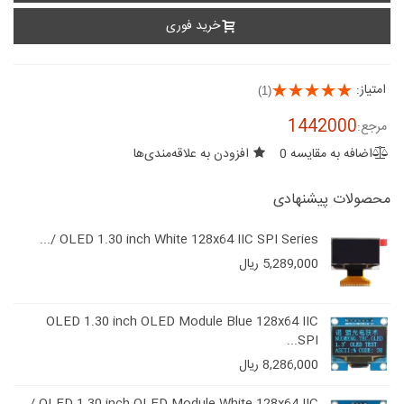
خرید فوری
امتیاز:
(1)
1442000
مرجع:
اضافه به مقایسه
0
افزودن به علاقه‌مندی‌ها
محصولات پیشنهادی
OLED 1.30 inch White 128x64 IIC SPI Series /...
5,289,000 ریال
OLED 1.30 inch OLED Module Blue 128x64 IIC
SPI...
8,286,000 ریال