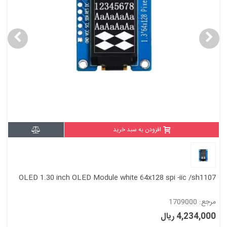
افزودن به سبد خرید
OLED 1.30 inch OLED Module white 64x128 spi -iic /sh1107
مرجع: 1709000
4,234,000 ریال