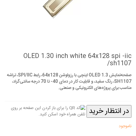
OLED 1.30 inch white 64x128 spi -iic
/sh1107
صفحه‌نمایش OLED 1.3 اینچی با رزولوشن 64x128، رابط SPI/IIC، تراشه
SH1107، رنگ سفید، و قابلیت کار در دمای 40- تا 70 درجه سانتی‌گراد،
مناسب برای پروژه‌های الکترونیکی و صنعتی.
در انتظار خرید
ناموجود