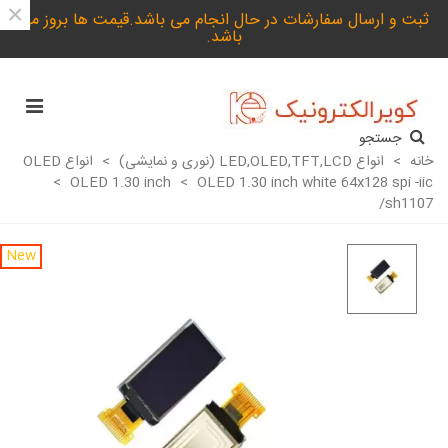
×
ثبت و ارسال سفارشات در حال انجام می باشد.قیمت ها بروز می
باشد.
جستجو
خانه
>
انواع LED,OLED,TFT,LCD (نوری و نمایشی)
>
انواع OLED
>
OLED 1.30 inch
>
OLED 1.30 inch white 64x128 spi -iic
/sh1107
New