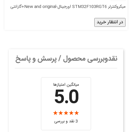
میکروکنترلر STM32F103RGT6 اورجینال-New and original+گارانتی
در انتظار خرید
نقدوبررسی محصول / پرسش و پاسخ
میانگین امتیازها
5.0
3 نقد و بررسی‌‌