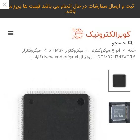
×
ثبت و ارسال سفارشات در حال انجام می باشد.قیمت ها بروز می
باشد.
جستجو
خانه
>
انواع میکروکنترلر
>
میکروکنترلر STM32
>
میکروکنترلر
STM32H743VGT6 - اورجینال-New and original+گارانتی