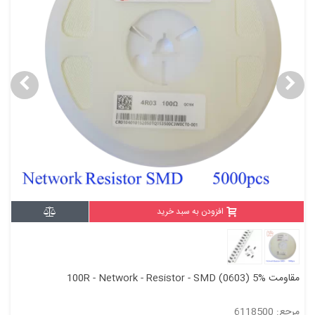
افزودن به سبد خرید
مقاومت 100R - Network - Resistor - SMD (0603) 5%
مرجع: 6118500