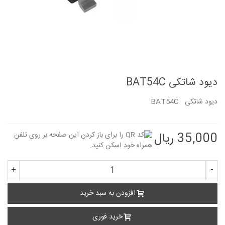
دیود شاتکی BAT54C
دیود شاتکی BAT54C
35,000 ریال
+
-
افزودن به سبد خرید
خرید فوری