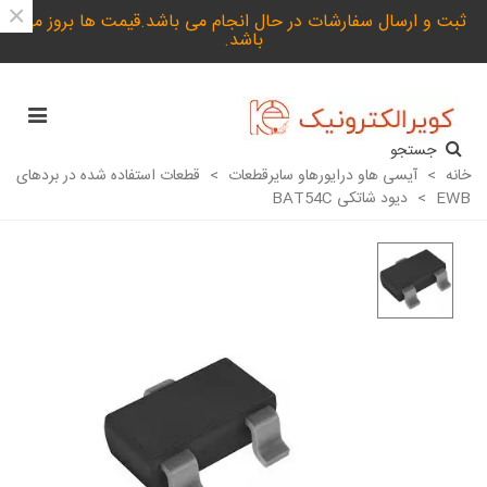
×
ثبت و ارسال سفارشات در حال انجام می باشد.قیمت ها بروز می
باشد.
جستجو
خانه
>
آیسی هاو درایورهاو سایرقطعات
>
قطعات استفاده شده در بردهای
EWB
>
دیود شاتکی BAT54C