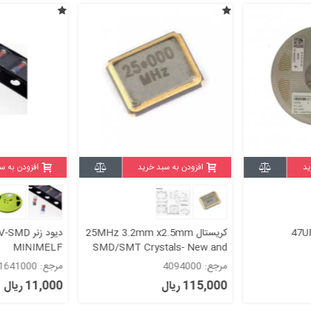
ید
افزودن به سبد خرید
افزودن به س
کریستال 25MHz 3.2mm x2.5mm
MINIMELF
SMD/SMT Crystals- New and
original+گارانتی
مرجع: 4094000
مرجع: 1641000
115,000 ریال
11,000 ریال