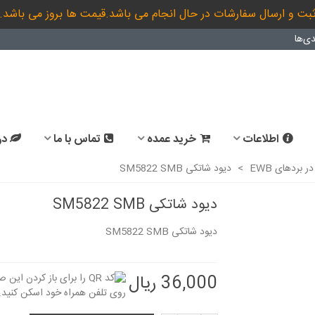
بت و ارسال سفارشات در حال انجام می باشد.قیمت ها بروز می باشد.
ی‌ها
اطلاعات
خرید عمده
تماس با ما
در
بردهای EWB
>
دیود شاتکی SM5822 SMB
دیود شاتکی SM5822 SMB
دیود شاتکی SM5822 SMB
36,000 ریال