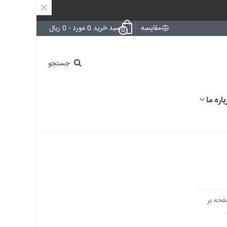
×
مقایسه
سبد خرید
0
مورد
-
0 ریال
0
جستجو
باره ما