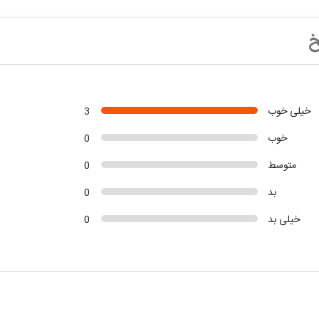
خ
خیلی خوب
3
خوب
0
متوسط
0
بد
0
خیلی بد
0