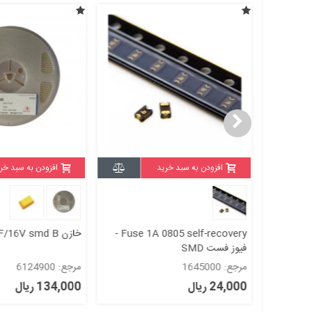
افزودن به سبد خرید
افزودن به سبد خر
دیود زنر ZENER16V-SMD پکیج
Fuse 1A 0805 self-recovery -
خازن 47UF/16V smd B
فیوز فست SMD
مرجع: 1645000
مرجع: 6124900
24,000 ریال
134,000 ریال