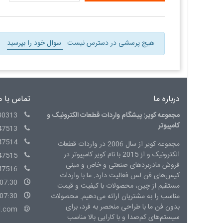
هیچ پرسشی در دسترس نیست
سوال خود را بپرسید
درباره ما
تماس با م
مجموعه کویر: پیشگام واردات قطعات الکترونیک و
30313
کامپیوتر
47513
47514
مجموعه کویر از سال 2006 در واردات قطعات
الکترونیک و از 2015 با نام کویر کامپیوتر در
47515
فروش مادربردهای صنعتی و خاص و مینی
47516
کیس‌های فن لس فعالیت دارد. ما با واردات
07:30 - 15:00 شنبه الی چهارشنبه
مستقیم از چین، محصولات با کیفیت و قیمت
07:30 - 14:00 پنج شنبه
مناسب را به مشتریان ارائه می‌دهیم. محصولات
بدون فن ما با طراحی منحصر به فرد، برای
l.com
سیستم‌های کم‌صدا و با کارایی بالا مناسب