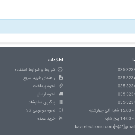
ا
اطلاعات
035-323
شرایط و ضوابط استفاده
035-323
راهنمای خرید سریع
035-323
نحوه پرداخت
035-323
نحوه ارسال
035-323
پیگیری سفارشات
نحوه مرجوعی کالا
خرید عمده
kavirelectronic.com[*@*]gmai