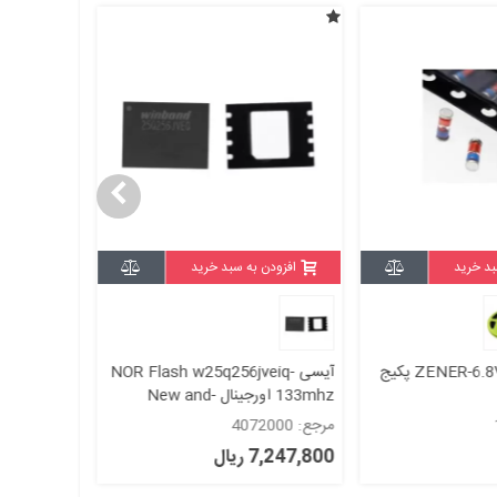
بد خرید
افزودن به سبد خرید
افزودن
دیود زنر ZENER-6.8V-SMD پکیج
آیسی NOR Flash w25q256jveiq-
133mhz اورجینال -New and
-0603-RED
original+گارانتی
مرجع: 4072000
مرجع: 1637000
7,247,800 ریال
8,200 ریال